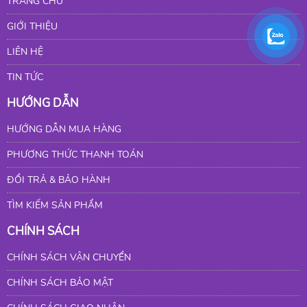
TRANG CHỦ
GIỚI THIỆU
LIÊN HỆ
TIN TỨC
HƯỚNG DẪN
HƯỚNG DẪN MUA HÀNG
PHƯƠNG THỨC THANH TOÁN
ĐỔI TRẢ & BẢO HÀNH
TÌM KIẾM SẢN PHẨM
CHÍNH SÁCH
CHÍNH SÁCH VẬN CHUYỂN
CHÍNH SÁCH BẢO MẬT