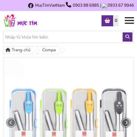
MucTimVietNam
0903 88 6985
|
0933 67 9946
0
Trang chủ
Compa