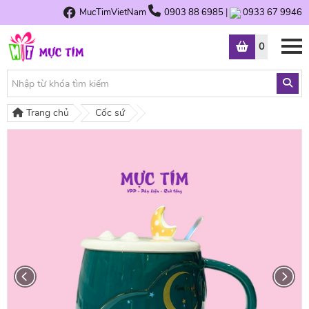
MucTimVietNam
0903 88 6985
|
0933 67 9946
0
Trang chủ
Cốc sứ