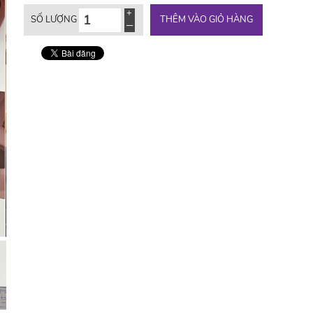
THÊM VÀO GIỎ HÀNG
SỐ LƯỢNG