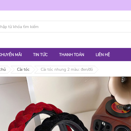
KHUYẾN MÃI
TIN TỨC
THANH TOÁN
LIÊN HỆ
chủ
Cài tóc
Cài tóc nhung 2 màu: đen/đỏ