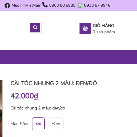
MucTimVietNam
0903 88 6985
|
0933 67 9946
GIỎ HÀNG
0
sản phẩm
CÀI TÓC NHUNG 2 MÀU: ĐEN/ĐỎ
42.000₫
Cài tóc nhung 2 màu: đen/đỏ
Màu Sắc:
Đỏ
Đen