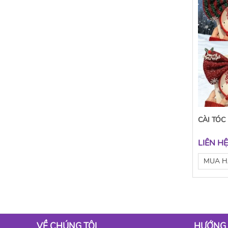
CÀI TÓC
LIÊN H
MUA 
VỀ CHÚNG TÔI
HƯỚNG