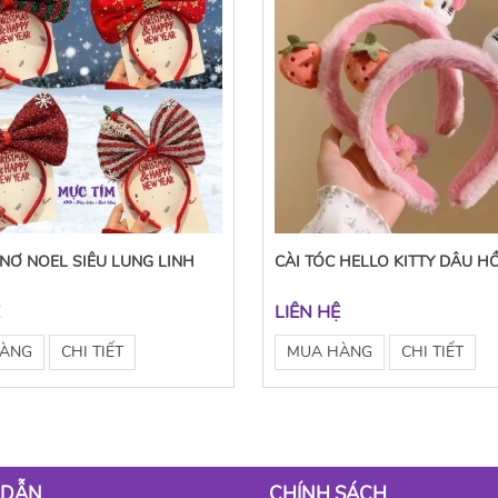
 NƠ NOEL SIÊU LUNG LINH
CÀI TÓC HELLO KITTY DÂU H
Ệ
LIÊN HỆ
HÀNG
CHI TIẾT
MUA HÀNG
CHI TIẾT
 DẪN
CHÍNH SÁCH