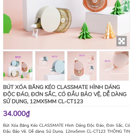
BÚT XÓA BĂNG KÉO CLASSMATE HÌNH DÁNG
ĐỘC ĐÁO, ĐƠN SẮC, CÓ ĐẦU BẢO VỆ, DỄ DÀNG
SỬ DỤNG, 12MX5MM CL-CT123
34.000₫
Bút Xóa Băng Kéo CLASSMATE Hình Dáng Độc Đáo, Đơn Sắc, Có
Đầu Bảo Vệ, Dễ dàng Sử Dụng, 12mx5mm CL-CT123 THÔNG TIN