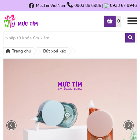
MucTimVietNam
0903 88 6985
|
0933 67 9946
0
Trang chủ
Bút xoá kéo