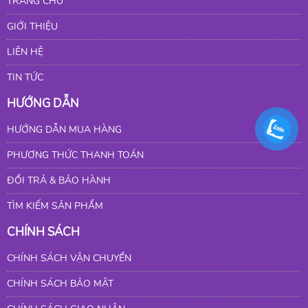
TRANG CHỦ
GIỚI THIỆU
LIÊN HỆ
TIN TỨC
HƯỚNG DẪN
HƯỚNG DẪN MUA HÀNG
PHƯƠNG THỨC THANH TOÁN
ĐỔI TRẢ & BẢO HÀNH
TÌM KIẾM SẢN PHẨM
CHÍNH SÁCH
CHÍNH SÁCH VẬN CHUYỂN
CHÍNH SÁCH BẢO MẬT