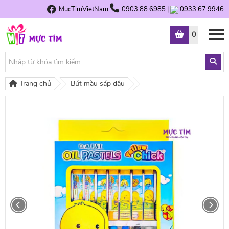
MucTimVietNam
0903 88 6985
|
0933 67 9946
0
Trang chủ
Bút màu sáp dầu