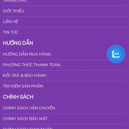
TRANG CHỦ
GIỚI THIỆU
LIÊN HỆ
TIN TỨC
HƯỚNG DẪN
HƯỚNG DẪN MUA HÀNG
PHƯƠNG THỨC THANH TOÁN
ĐỔI TRẢ & BẢO HÀNH
TÌM KIẾM SẢN PHẨM
CHÍNH SÁCH
CHÍNH SÁCH VẬN CHUYỂN
CHÍNH SÁCH BẢO MẬT