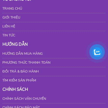
TRANG CHỦ
GIỚI THIỆU
LIÊN HỆ
TIN TỨC
HƯỚNG DẪN
HƯỚNG DẪN MUA HÀNG
PHƯƠNG THỨC THANH TOÁN
ĐỔI TRẢ & BẢO HÀNH
TÌM KIẾM SẢN PHẨM
CHÍNH SÁCH
CHÍNH SÁCH VẬN CHUYỂN
CHÍNH SÁCH BẢO MẬT