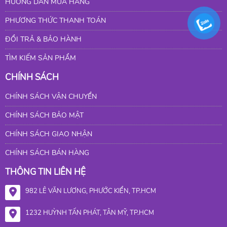
HƯỚNG DẪN MUA HÀNG
PHƯƠNG THỨC THANH TOÁN
ĐỔI TRẢ & BẢO HÀNH
TÌM KIẾM SẢN PHẨM
CHÍNH SÁCH
CHÍNH SÁCH VẬN CHUYỂN
CHÍNH SÁCH BẢO MẬT
CHÍNH SÁCH GIAO NHẬN
CHÍNH SÁCH BÁN HÀNG
THÔNG TIN LIÊN HỆ
982 LÊ VĂN LƯƠNG, PHƯỚC KIỂN, TP.HCM
1232 HUỲNH TẤN PHÁT, TÂN MỸ, TP.HCM