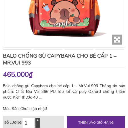
BALO CHỐNG GÙ CAPYBARA CHO BÉ CẤP 1 –
MR.VUI 993
465.000₫
Balo chống gù Capybara cho bé cấp 1 – Mr.Vui 993 Thông tin sản
phẩm: Chất liệu Vải 366 PU, lớp lót vải poly-Oxford chống thấm
nước Kích thước 40 …
Màu Sắc:
Chưa cập nhật!
SỐ LƯỢNG
THÊM VÀO GIỎ HÀNG