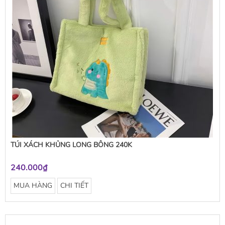
TÚI XÁCH KHỦNG LONG BÔNG 240K
240.000₫
MUA HÀNG
CHI TIẾT